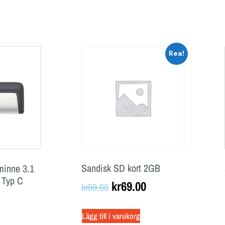
Rea!
Sandisk SD kort 2GB
inne 3.1
 Typ C
kr
69.00
kr
99.00
Lägg till i varukorg