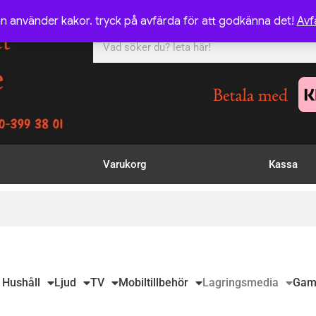
n använder kakor. tryck på avfärda för att godkänna det!
Avf
Varukorg
Kassa
 Hushåll
Ljud
TV
Mobiltillbehör
Lagringsmedia
Gam