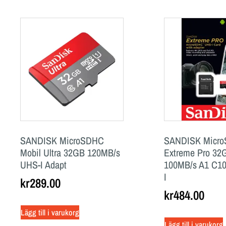
SANDISK MicroSDHC
SANDISK Micr
Mobil Ultra 32GB 120MB/s
Extreme Pro 32
UHS-I Adapt
100MB/s A1 C1
I
kr
289.00
kr
484.00
Lägg till i varukorg
Lägg till i varukorg