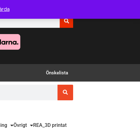
ärda
Önskelista
ing
Övrigt
REA
_3D printat