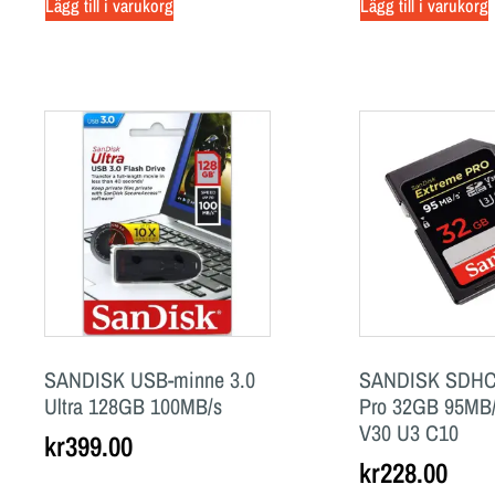
Lägg till i varukorg
Lägg till i varukorg
SANDISK USB-minne 3.0
SANDISK SDHC
Ultra 128GB 100MB/s
Pro 32GB 95MB/
V30 U3 C10
kr
399.00
kr
228.00