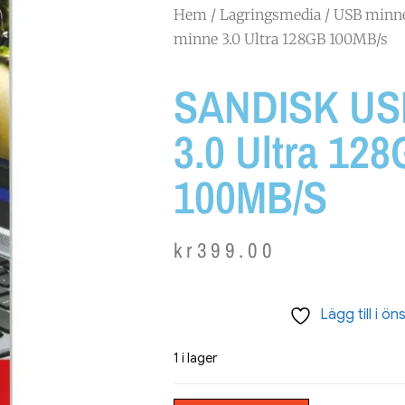
Hem
/
Lagringsmedia
/
USB minn
minne 3.0 Ultra 128GB 100MB/s
SANDISK US
3.0 Ultra 12
100MB/s
kr
399.00
Lägg till i ön
1 i lager