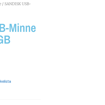
e
/ SANDISK USB-
B-Minne
8GB
skelista