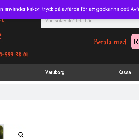
n använder kakor. tryck på avfärda för att godkänna det!
Avf
Varukorg
Kassa