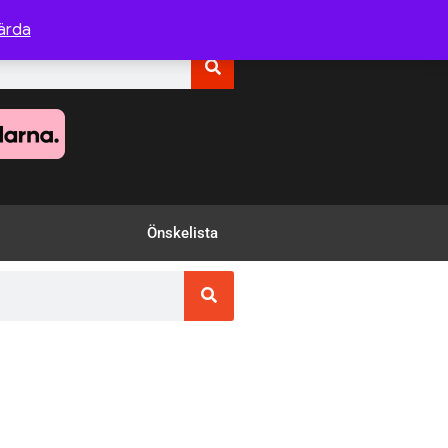
ärda
Önskelista