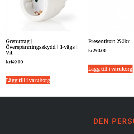
Grenuttag |
Presentkort 250kr
Överspänningsskydd | 1-vägs |
kr
250.00
Vit
kr
149.00
Lägg till i varukorg
Lägg till i varukorg
DEN PERS