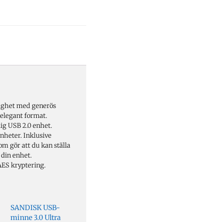
ighet med generös
 elegant format.
lig USB 2.0 enhet.
heter. Inklusive
 gör att du kan ställa
 din enhet.
AES kryptering.
SANDISK USB-
minne 3.0 Ultra