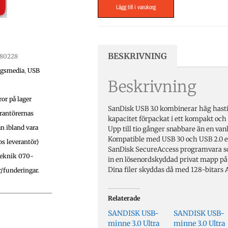
Lägg till i varukorg
BESKRIVNING
80228
ngsmedia
,
USB
Beskrivning
ror på lager
SanDisk USB 3.0 kombinerar häg hast
rantörernas
kapacitet förpackat i ett kompakt och
an ibland vara
Upp till tio gånger snabbare än en van
Kompatible med USB 30 och USB 2.0 en
hos leverantör)
SanDisk SecureAccess programvara som
teknik 070-
in en lösenordskyddad privat mapp på
Dina filer skyddas då med 128-bitars 
r/funderingar.
Relaterade
SANDISK USB-
SANDISK USB-
minne 3.0 Ultra
minne 3.0 Ultra