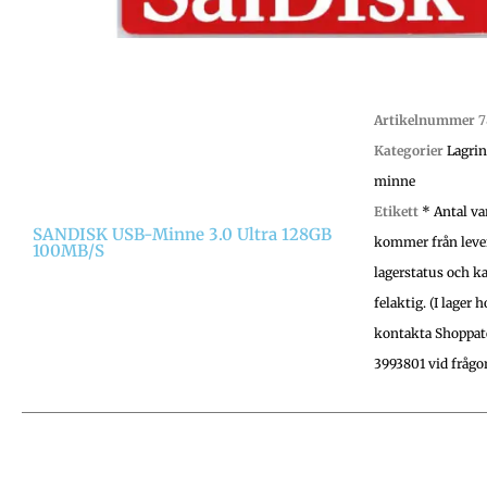
Artikelnummer
7
Kategorier
Lagri
minne
Etikett
* Antal va
SANDISK USB-Minne 3.0 Ultra 128GB
kommer från leve
100MB/s
lagerstatus och k
felaktig. (I lager 
kontakta Shoppa
3993801 vid frågo