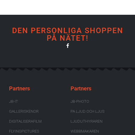
DEN PERSONLIGA SHOPPEN
PÅ NÄTET!
Partners
Partners
JB-IT
JB-PHOTO
GALLERISKENOR
PA LJUD OCH LJUS
DIGITALISERAFILM
LJUDUTHYRAREN
FLYINGPICTURES
WEBBMAKAREN