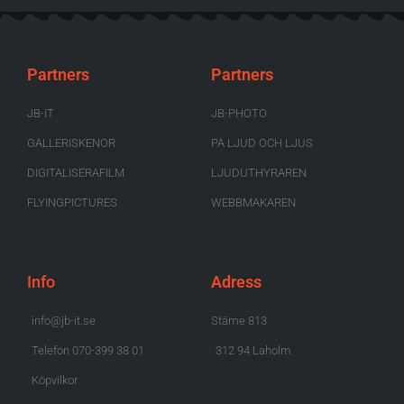
Partners
Partners
JB-IT
JB-PHOTO
GALLERISKENOR
PA LJUD OCH LJUS
DIGITALISERAFILM
LJUDUTHYRAREN
FLYINGPICTURES
WEBBMAKAREN
Info
Adress
info@jb-it.se
Stäme 813
Telefon 070-399 38 01
312 94 Laholm
Köpvilkor