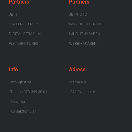
Partners
Partners
JB-IT
JB-PHOTO
GALLERISKENOR
PA LJUD OCH LJUS
DIGITALISERAFILM
LJUDUTHYRAREN
FLYINGPICTURES
WEBBMAKAREN
Info
Adress
info@jb-it.se
Stäme 813
Telefon 070-399 38 01
312 94 Laholm
Köpvilkor
Kontaktfornulär