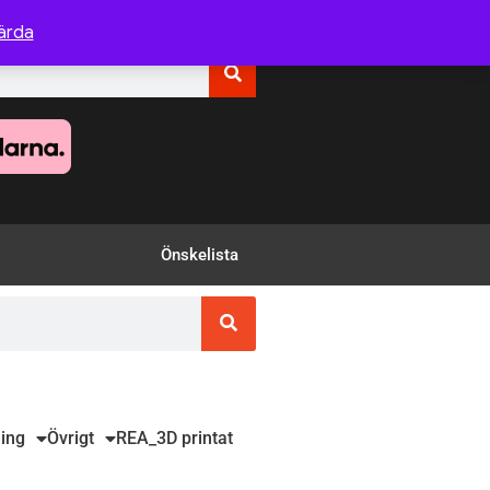
ärda
Önskelista
ing
Övrigt
REA
_3D printat