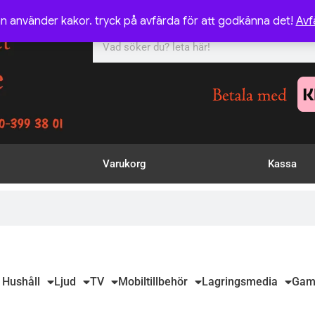
n använder kakor. tryck på avfärda för att godkänna det!
Avf
Varukorg
Kassa
 Hushåll
Ljud
TV
Mobiltillbehör
Lagringsmedia
Gam