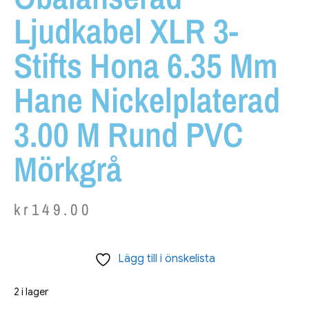
Ljudkabel XLR 3-
Stifts Hona 6.35 Mm
Hane Nickelplaterad
3.00 M Rund PVC
Mörkgrå
kr
149.00
Lägg till i önskelista
2 i lager