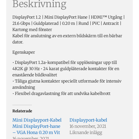
Beskrivning
DisplayPort 1.2 | Mini DisplayPort Hane | HDMI™ Utgång |
21.6 Gbps | Guldplaterad | 0.20 m | Rund | PVC | Antracit |
Kartong med fönster
Kabel för anslutning av en extern bildskärm till en bärbar
dator.
Egenskaper
• DisplayPort 1.2a-kompatibel för upplösningar upp till
4K2K @ 30 Hz • 24 karat guldpläterade kontakter för en
enastående bildkvalitet
• Tåliga gjutna kontakter speciellt utformade för intensiv
användning
• Flexibel dragavlastning för att undvika kabelbrott
Relaterade
Mini Displayport-Kabel
Displayport-kabel
Mini DisplayPort-hane
16 november, 2021
– VGA Hona 0.20 m Vit
Liknande inlägg
16 november, 2021