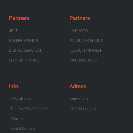
Partners
Partners
JB-IT
JB-PHOTO
GALLERISKENOR
PA LJUD OCH LJUS
DIGITALISERAFILM
LJUDUTHYRAREN
FLYINGPICTURES
WEBBMAKAREN
Info
Adress
info@jb-it.se
Stäme 813
Telefon 070-399 38 01
312 94 Laholm
Köpvilkor
Kontaktfornulär