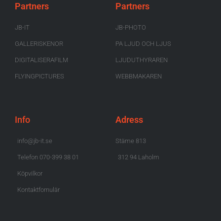
Partners
Partners
JB-IT
JB-PHOTO
GALLERISKENOR
PA LJUD OCH LJUS
DIGITALISERAFILM
LJUDUTHYRAREN
FLYINGPICTURES
WEBBMAKAREN
Info
Adress
info@jb-it.se
Stäme 813
Telefon 070-399 38 01
312 94 Laholm
Köpvilkor
Kontaktfornulär