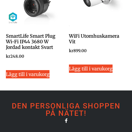
SmartLife Smart Plug
WiFi Utomhuskamera
Wi-Fi IP44 3680 W
Vit
Jordad kontakt Svart
kr
899.00
kr
248.00
Lägg till i varukorg
Lägg till i varukorg
DEN PERSONLIGA SHOPPEN
PÅ NÄTET!