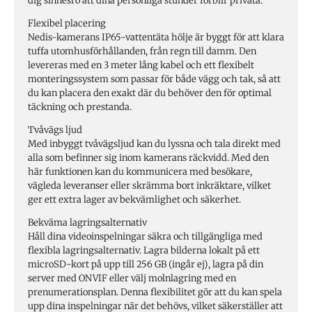
dig sinnesro att dina personliga stunder förblir privata.
Flexibel placering
Nedis-kamerans IP65-vattentäta hölje är byggt för att klara
tuffa utomhusförhållanden, från regn till damm. Den
levereras med en 3 meter lång kabel och ett flexibelt
monteringssystem som passar för både vägg och tak, så att
du kan placera den exakt där du behöver den för optimal
täckning och prestanda.
Tvåvägs ljud
Med inbyggt tvåvägsljud kan du lyssna och tala direkt med
alla som befinner sig inom kamerans räckvidd. Med den
här funktionen kan du kommunicera med besökare,
vägleda leveranser eller skrämma bort inkräktare, vilket
ger ett extra lager av bekvämlighet och säkerhet.
Bekväma lagringsalternativ
Håll dina videoinspelningar säkra och tillgängliga med
flexibla lagringsalternativ. Lagra bilderna lokalt på ett
microSD-kort på upp till 256 GB (ingår ej), lagra på din
server med ONVIF eller välj molnlagring med en
prenumerationsplan. Denna flexibilitet gör att du kan spela
upp dina inspelningar när det behövs, vilket säkerställer att