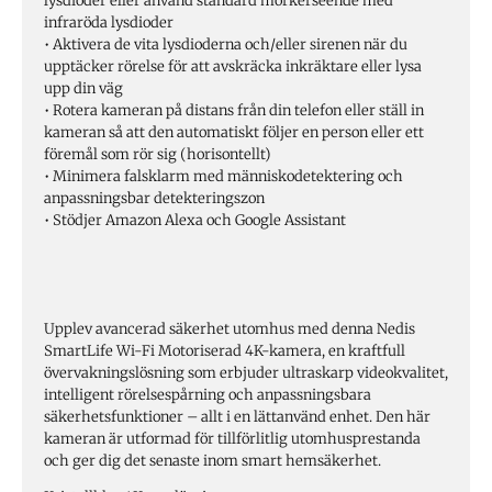
lysdioder eller använd standard mörkerseende med
infraröda lysdioder
• Aktivera de vita lysdioderna och/eller sirenen när du
upptäcker rörelse för att avskräcka inkräktare eller lysa
upp din väg
• Rotera kameran på distans från din telefon eller ställ in
kameran så att den automatiskt följer en person eller ett
föremål som rör sig (horisontellt)
• Minimera falsklarm med människodetektering och
anpassningsbar detekteringszon
• Stödjer Amazon Alexa och Google Assistant
Upplev avancerad säkerhet utomhus med denna Nedis
SmartLife Wi-Fi Motoriserad 4K-kamera, en kraftfull
övervakningslösning som erbjuder ultraskarp videokvalitet,
intelligent rörelsespårning och anpassningsbara
säkerhetsfunktioner – allt i en lättanvänd enhet. Den här
kameran är utformad för tillförlitlig utomhusprestanda
och ger dig det senaste inom smart hemsäkerhet.