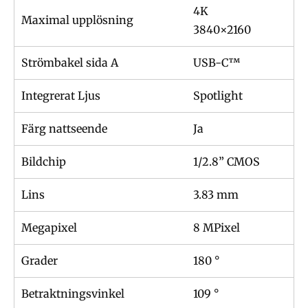
4K
Maximal upplösning
3840×2160
Strömbakel sida A
USB-C™
Integrerat Ljus
Spotlight
Färg nattseende
Ja
Bildchip
1/2.8” CMOS
Lins
3.83 mm
Megapixel
8 MPixel
Grader
180 °
Betraktningsvinkel
109 °