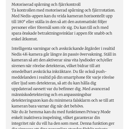
Motoriserad spårning och fjärrkontroll
Ta kontrollen med motoriserad spårning och fjärrrotation.
Med Nedis-appen kan du vrida kameran horisontellt upp
till 180° eller ställa in den så att den automatiskt följer
personer eller föremål som rör sig. Du kan till och med
spara önskade betraktningsvinklar i appen för snabb och
enkel åtkomst.
Intelligenta varningar och avskräckande åtgärder i realtid
Nedis 4K-kamera går längre än passiv övervakning. Ställ in
kameran så att den aktiverar sina vita lysdioder och/eller
sirenen när rörelse detekteras, vilket bidrar till att
omedelbart avskräcka inkräktare. Du får också push-
meddelanden i realtid på din smartphone för varje rörelse
eller ljud som detekteras, så att du kan hålla dig
uppdaterad oavsett var du befinner dig. Med avancerad
människodetektering och en anpassningsbar
detekteringszon kan du minimera falsklarm och se till att
kameran bara varnar dig när det behövs.
När du är hemma kan du med funktionen Privacy Mode
enkelt inaktivera inspelning, vilket garanterar din
integritet när du vill ha den som mest. Denna funktion ger