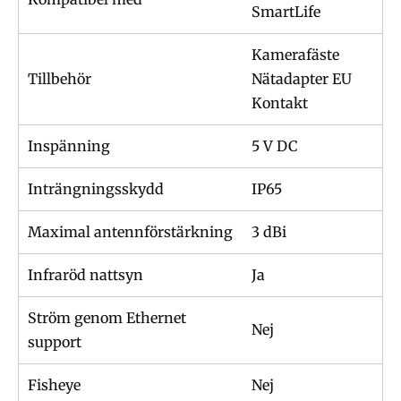
SmartLife
Kamerafäste
Tillbehör
Nätadapter EU
Kontakt
Inspänning
5 V DC
Inträngningsskydd
IP65
Maximal antennförstärkning
3 dBi
Infraröd nattsyn
Ja
Ström genom Ethernet
Nej
support
Fisheye
Nej