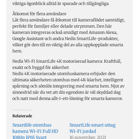
viktiga ögonblick alltid är sparade och tillgängliga.
Åtkomst för flera användare
Låt flera användare få åtkomst till kameraflödet samtidigt,
perfekt för familjer eller delade utrymmen. Den här
kameran integreras också smidigt med Amazon Alexa,
Google Assistant och andra Nedis SmartLife-produkter,
vilket gör den till en viktig del av alla uppkopplade smarta
hem.
Nedis Wi-Fi SmartLife 4K motoriserad kamera: Kraftfull,
exakt och byggd för säkerhet
Nedis 4K motoriserade utomhuskamera erbjuder den
ultimata säkerheten utomhus med 4K-klarhet, intelligent
spårning och sömlös integrering med smarta hem. Njut av
sinnesfrid när du vet att din egendom är väl skyddad dag
och natt med denna allt-i-ett-lösning för smarta kameror.
Relaterade
Smartlife utomhus
SmartLife smart uttag
kamera Wi-Fi Full HD
Wi-Fi jordad
1080p IP65 Svart
16 november, 2021