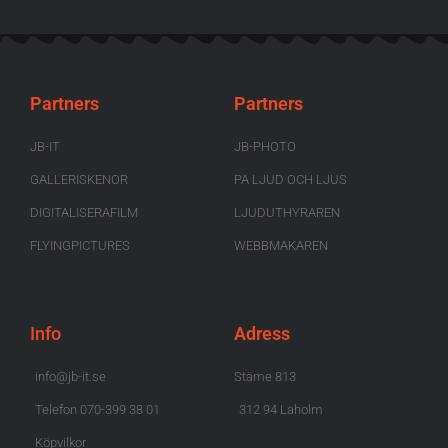
Partners
Partners
JB-IT
JB-PHOTO
GALLERISKENOR
PA LJUD OCH LJUS
DIGITALISERAFILM
LJUDUTHYRAREN
FLYINGPICTURES
WEBBMAKAREN
Info
Adress
info@jb-it.se
Stäme 813
Telefon 070-399 38 01
312 94 Laholm
Köpvilkor