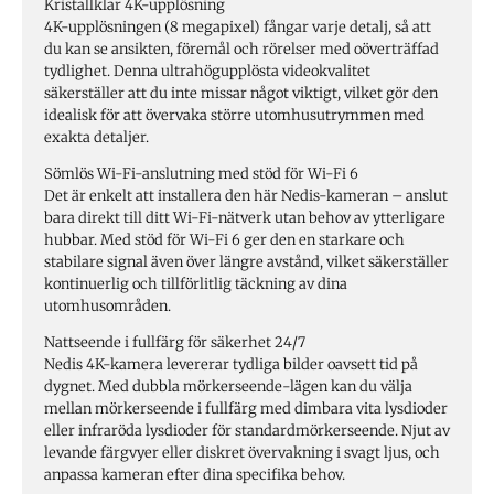
Kristallklar 4K-upplösning
4K-upplösningen (8 megapixel) fångar varje detalj, så att
du kan se ansikten, föremål och rörelser med oöverträffad
tydlighet. Denna ultrahögupplösta videokvalitet
säkerställer att du inte missar något viktigt, vilket gör den
idealisk för att övervaka större utomhusutrymmen med
exakta detaljer.
Sömlös Wi-Fi-anslutning med stöd för Wi-Fi 6
Det är enkelt att installera den här Nedis-kameran – anslut
bara direkt till ditt Wi-Fi-nätverk utan behov av ytterligare
hubbar. Med stöd för Wi-Fi 6 ger den en starkare och
stabilare signal även över längre avstånd, vilket säkerställer
kontinuerlig och tillförlitlig täckning av dina
utomhusområden.
Nattseende i fullfärg för säkerhet 24/7
Nedis 4K-kamera levererar tydliga bilder oavsett tid på
dygnet. Med dubbla mörkerseende-lägen kan du välja
mellan mörkerseende i fullfärg med dimbara vita lysdioder
eller infraröda lysdioder för standardmörkerseende. Njut av
levande färgvyer eller diskret övervakning i svagt ljus, och
anpassa kameran efter dina specifika behov.