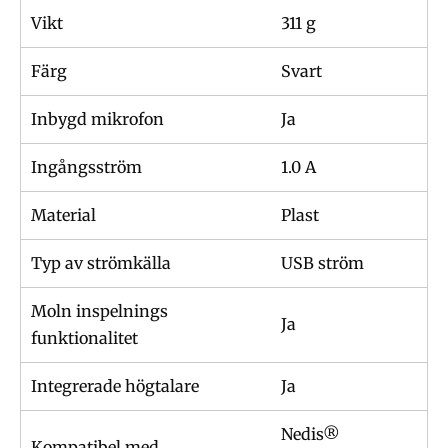
Vikt
311 g
Färg
Svart
Inbygd mikrofon
Ja
Ingångsström
1.0 A
Material
Plast
Typ av strömkälla
USB ström
Moln inspelnings
Ja
funktionalitet
Integrerade högtalare
Ja
Nedis®
Kompatibel med