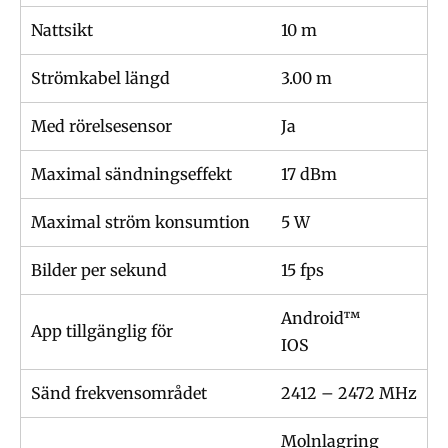
Nattsikt
10 m
Strömkabel längd
3.00 m
Med rörelsesensor
Ja
Maximal sändningseffekt
17 dBm
Maximal ström konsumtion
5 W
Bilder per sekund
15 fps
Android™
App tillgänglig för
IOS
Sänd frekvensområdet
2412 – 2472 MHz
Molnlagring