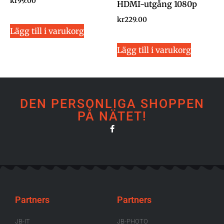
kr
99.00
HDMI-utgång 1080p
kr
229.00
Lägg till i varukorg
Lägg till i varukorg
DEN PERSONLIGA SHOPPEN
PÅ NÄTET!
Partners
Partners
JB-IT
JB-PHOTO