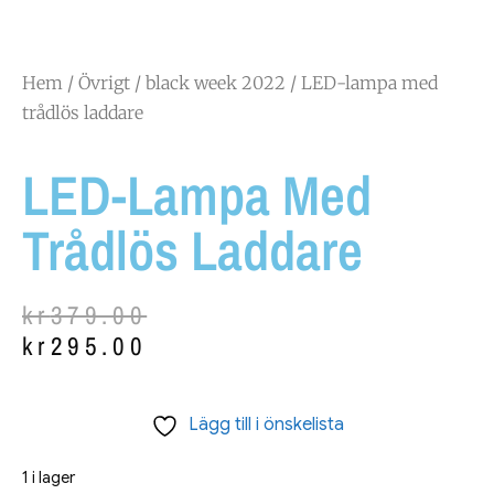
Hem
/
Övrigt
/
black week 2022
/ LED-lampa med
trådlös laddare
LED-Lampa Med
Trådlös Laddare
kr
379.00
kr
295.00
Lägg till i önskelista
1 i lager