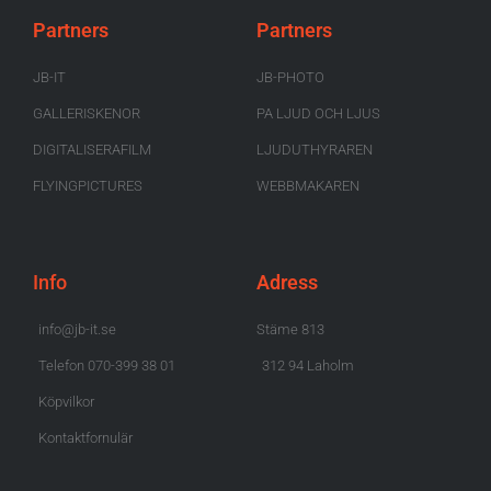
Partners
Partners
JB-IT
JB-PHOTO
GALLERISKENOR
PA LJUD OCH LJUS
DIGITALISERAFILM
LJUDUTHYRAREN
FLYINGPICTURES
WEBBMAKAREN
Info
Adress
info@jb-it.se
Stäme 813
Telefon 070-399 38 01
312 94 Laholm
Köpvilkor
Kontaktfornulär