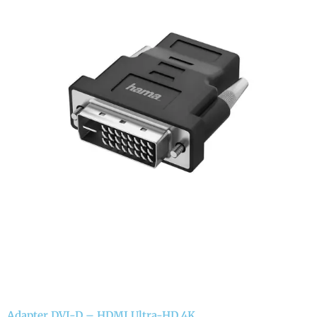
Adapter DVI-D – HDMI Ultra-HD 4K