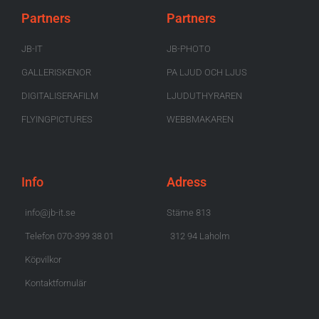
Partners
Partners
JB-IT
JB-PHOTO
GALLERISKENOR
PA LJUD OCH LJUS
DIGITALISERAFILM
LJUDUTHYRAREN
FLYINGPICTURES
WEBBMAKAREN
Info
Adress
info@jb-it.se
Stäme 813
Telefon 070-399 38 01
312 94 Laholm
Köpvilkor
Kontaktfornulär